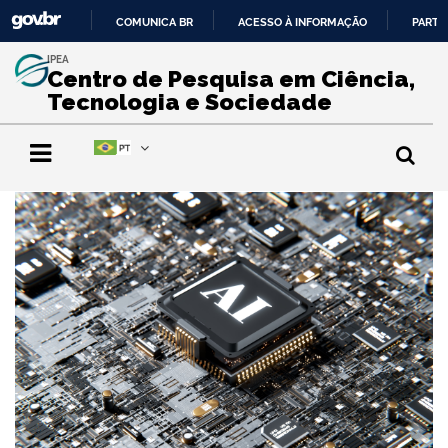
COMUNICA BR
ACESSO À INFORMAÇÃO
PARTI
IR
IPEA
PARA
Centro de Pesquisa em Ciência,
O
Tecnologia e Sociedade
CONTEÚDO