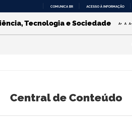
COMUNICA BR
ACESSO À INFORMAÇÃO
IR
PARA
iência, Tecnologia e Sociedade
A+
A
A
O
CONTEÚDO
Central de Conteúdo