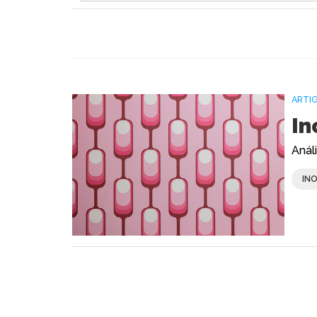
ARTI
In
Anál
IN