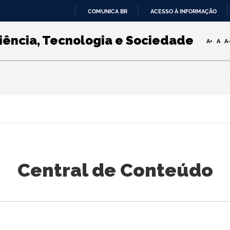
COMUNICA BR
ACESSO À INFORMAÇÃO
IR
PARA
iência, Tecnologia e Sociedade
A+
A
A
O
CONTEÚDO
Central de Conteúdo