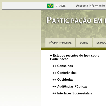
Acesso à informação
BRASIL
PÁGINA PRINCIPAL
SOBRE
ESTUDO
+ Estudos recentes do Ipea sobre
Participação
++ Conselhos
++ Conferências
++ Ouvidorias
++ Audiências Públicas
++ Interfaces Socioestatais