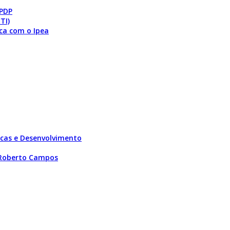
 PDP
TI)
ca com o Ipea
licas e Desenvolvimento
 Roberto Campos