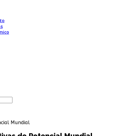
to
as
mico
ncial Mundial
tivas do Potencial Mundial