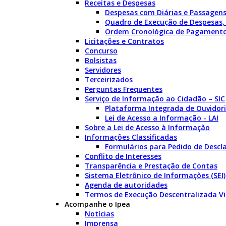
Receitas e Despesas
Despesas com Diárias e Passagen
Quadro de Execução de Despesas,
Ordem Cronológica de Pagament
Licitações e Contratos
Concurso
Bolsistas
Servidores
Terceirizados
Perguntas Frequentes
Serviço de Informação ao Cidadão – SIC
Plataforma Integrada de Ouvidori
Lei de Acesso a Informação - LAI
Sobre a Lei de Acesso à Informação
Informações Classificadas
Formulários para Pedido de Descla
Conflito de Interesses
Transparência e Prestação de Contas
Sistema Eletrônico de Informações (SEI)
Agenda de autoridades
Termos de Execução Descentralizada V
Acompanhe o Ipea
Notícias
Imprensa