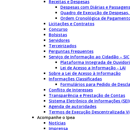
Receitas e Despesas
Despesas com Diárias e Passagen
Quadro de Execução de Despesas,
Ordem Cronológica de Pagament
Licitações e Contratos
Concurso
Bolsistas
Servidores
Terceirizados
Perguntas Frequentes
Serviço de Informação ao Cidadão – SIC
Plataforma Integrada de Ouvidori
Lei de Acesso a Informação - LAI
Sobre a Lei de Acesso à Informação
Informações Classificadas
Formulários para Pedido de Descla
Conflito de Interesses
Transparência e Prestação de Contas
Sistema Eletrônico de Informações (SEI)
Agenda de autoridades
Termos de Execução Descentralizada V
Acompanhe o Ipea
Notícias
Imprensa