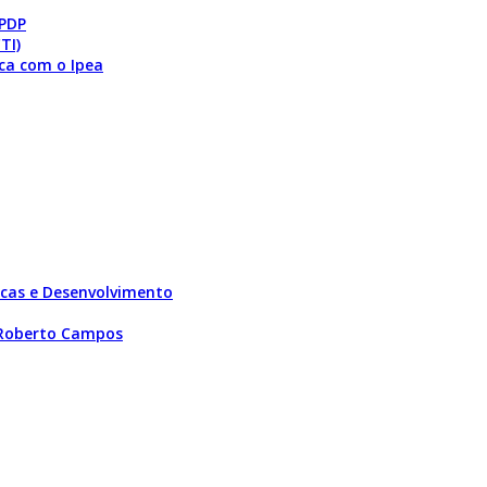
 PDP
TI)
ca com o Ipea
licas e Desenvolvimento
 Roberto Campos