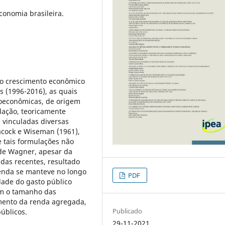
conomia brasileira.
e o crescimento econômico
s (1996-2016), as quais
coeconômicas, de origem
lação, teoricamente
 vinculadas diversas
acock e Wiseman (1961),
e tais formulações não
 de Wagner, apesar da
das recentes, resultado
renda se manteve no longo
PDF
idade do gasto público
am o tamanho das
mento da renda agregada,
Publicado
úblicos.
29-11-2021