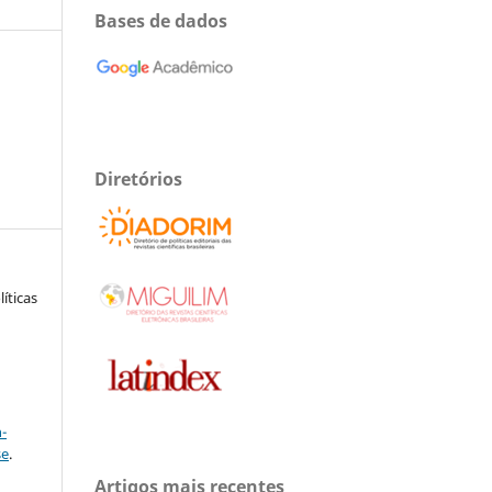
Bases de dados
Diretórios
íticas
a
-
se
.
Artigos mais recentes