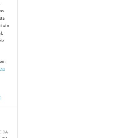
u
ias
sta
ituto
),
le
 em
nça
s
E DA
EIRA