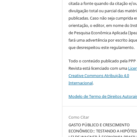
citada a fonte quando da citação e/o
divulgação total ou parcial das matér
publicadas. Caso não seja cumprida e
orientação, o editor, em nome do Inst
de Pesquisa Econômica Aplicada (Ipea
fará uma advertência por escrito àque
que desrespeitou este regulamento.
Todo o conteúdo publicado pela PPP
Revista está licenciado com uma
Lice
Creative Commons Atribuição 4.0
Internacional
.
Modelo de Termo de Direitos Autorai
Como Citar
GASTO PÚBLICO E CRESCIMENTO
ECONÔMICO:: TESTANDO A HIPÓTES
LEI DE WAGNER À ECONOMIA BRASIL