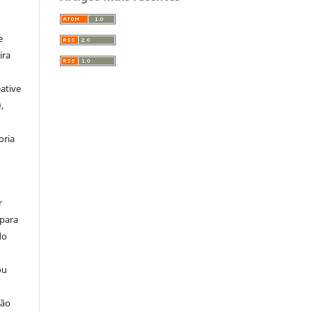
:
e
ira
ative
,
oria
r
 para
do
ou
ção