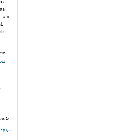
ias
sta
ituto
),
le
 em
nça
s
mento
PPP/ar