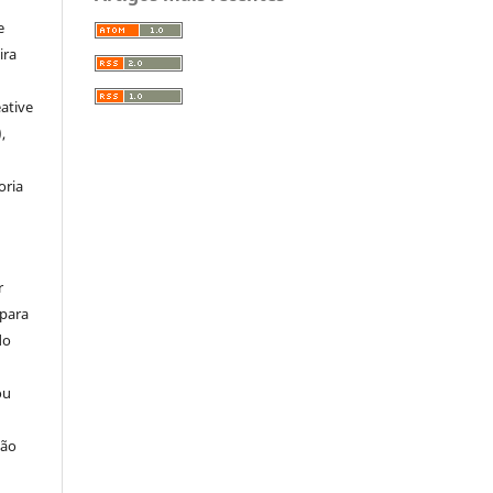
e
ira
ative
,
oria
r
 para
do
ou
ção