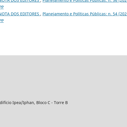
NOTA DOS EDITORES
,
Planejamento e Políticas Públicas: n. 56 (202
PP
NOTA DOS EDITORES
,
Planejamento e Políticas Públicas: n. 54 (202
PP
difício Ipea/Iphan, Bloco C - Torre B