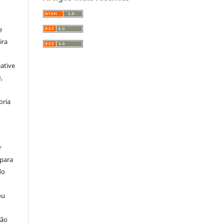
:
e
ira
ative
,
oria
r
 para
do
ou
ção