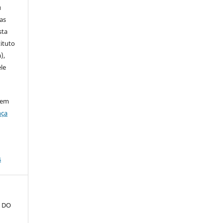
u
ias
sta
ituto
),
le
 em
nça
s
L DO