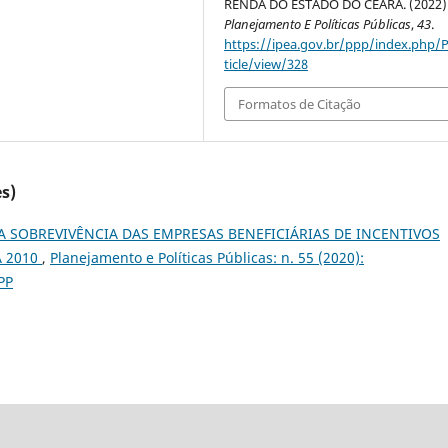
RENDA DO ESTADO DO CEARÁ. (2022)
Planejamento E Políticas Públicas
,
43
.
https://ipea.gov.br/ppp/index.php/
ticle/view/328
Formatos de Citação
s)
A SOBREVIVÊNCIA DAS EMPRESAS BENEFICIÁRIAS DE INCENTIVOS
A 2010
,
Planejamento e Políticas Públicas: n. 55 (2020):
PP