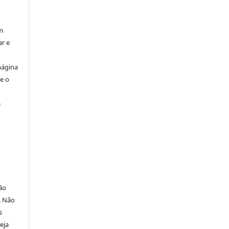
m
ar e
página
e o
e
ão
. Não
s
eja