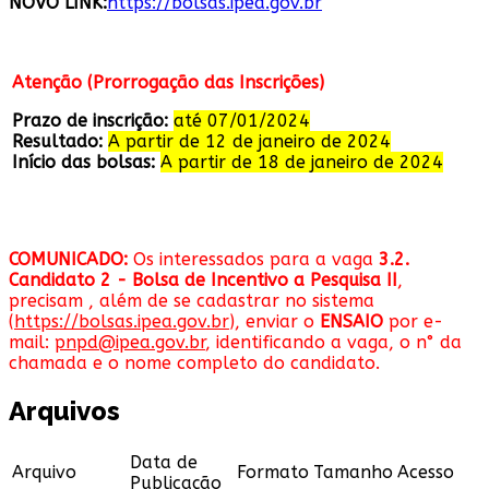
NOVO LINK:
https://bolsas.ipea.gov.br
Atenção (Prorrogação das Inscrições)
Prazo de inscrição:
até 07/01/2024
Resultado:
A partir de 12 de janeiro de 2024
Início das bolsas:
A partir de 18 de janeiro de 2024
COMUNICADO:
Os interessados para a vaga
3.2.
Candidato 2 - Bolsa de Incentivo a Pesquisa II
,
precisam , além de se cadastrar no sistema
(
https://bolsas.ipea.gov.br
), enviar o
ENSAIO
por e-
mail:
pnpd@ipea.gov.br
, identificando a vaga, o n° da
chamada e o nome completo do candidato.
Arquivos
Data de
Arquivo
Formato
Tamanho
Acesso
Publicação