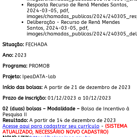
Resposta Recurso de Rená Mendes Santos,
2024-03-05, pdf,
images/chamadas_publicas/2024/240305_re
Deliberação - Recurso de Rená Mendes
Santos, 2024-03-05, pdf,
images/chamadas_publicas/2024/240305_de
Situação:
FECHADA
Ano:
2023
Programa:
PROMOB
Projeto:
IpeaDATA-lab
Início das bolsas:
A partir de 21 de dezembro de 2023
Prazo de inscrição:
01/12/2023 a 10/12/2023
0
2
(
duas
) bolsa
s
– Modalidade –
Bolsa de Incentivo à
Pesquisa II
Resultado:
A partir de 14 de dezembro de 2023
Acesse aqui para cadastrar seu currículo
-
(SISTEMA
ATUALIZADO, NECESSÁRIO NOVO CADASTRO)