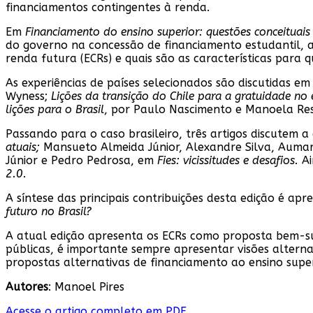
financiamentos contingentes à renda.
Em
Financiamento do ensino superior: questões conceituais 
do governo na concessão de financiamento estudantil, 
renda futura (ECRs) e quais são as características para qu
As experiências de países selecionados são discutidas em 
Wyness;
Lições da transição do Chile para a gratuidade no 
lições para o Brasil
, por Paulo Nascimento e Manoela Re
Passando para o caso brasileiro, três artigos discutem a
atuais;
Mansueto Almeida Júnior, Alexandre Silva, Aumar
Júnior e Pedro Pedrosa, em
Fies: vicissitudes e desafios.
A
2.0.
A síntese das principais contribuições desta edição é a
futuro no Brasil?
A atual edição apresenta os ECRs como proposta bem-su
públicas, é importante sempre apresentar visões alter
propostas alternativas de financiamento ao ensino supe
Autores
: Manoel Pires
Acesse o artigo completo em PDF