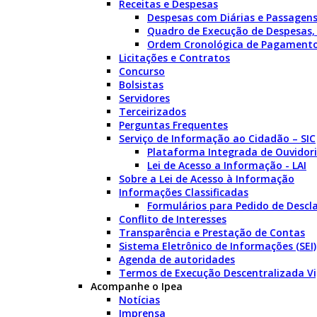
Receitas e Despesas
Despesas com Diárias e Passagen
Quadro de Execução de Despesas,
Ordem Cronológica de Pagament
Licitações e Contratos
Concurso
Bolsistas
Servidores
Terceirizados
Perguntas Frequentes
Serviço de Informação ao Cidadão – SIC
Plataforma Integrada de Ouvidori
Lei de Acesso a Informação - LAI
Sobre a Lei de Acesso à Informação
Informações Classificadas
Formulários para Pedido de Descla
Conflito de Interesses
Transparência e Prestação de Contas
Sistema Eletrônico de Informações (SEI)
Agenda de autoridades
Termos de Execução Descentralizada V
Acompanhe o Ipea
Notícias
Imprensa