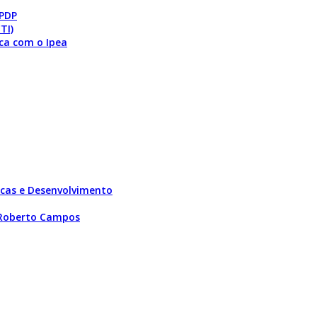
 PDP
TI)
ca com o Ipea
licas e Desenvolvimento
 Roberto Campos