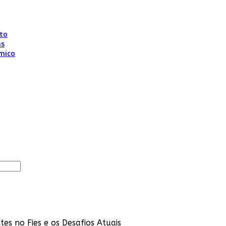
to
as
mico
s no Fies e os Desafios Atuais